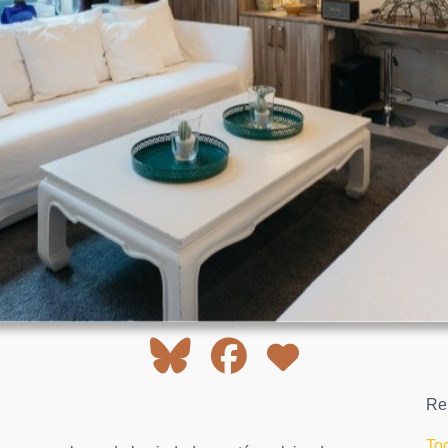
Rel
To