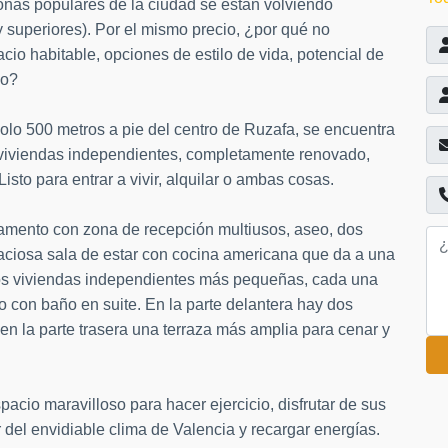
nas populares de la ciudad se están volviendo
y superiores). Por el mismo precio, ¿por qué no
cio habitable, opciones de estilo de vida, potencial de
io?
solo 500 metros a pie del centro de Ruzafa, se encuentra
s viviendas independientes, completamente renovado,
Listo para entrar a vivir, alquilar o ambas cosas.
amento con zona de recepción multiusos, aseo, dos
aciosa sala de estar con cocina americana que da a una
y dos viviendas independientes más pequeñas, cada una
o con baño en suite. En la parte delantera hay dos
 y en la parte trasera una terraza más amplia para cenar y
acio maravilloso para hacer ejercicio, disfrutar de sus
r del envidiable clima de Valencia y recargar energías.