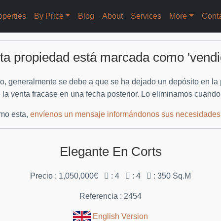
operties
By Price
Blog
About
Services
More
Cont
ta propiedad está marcada como 'vendi
generalmente se debe a que se ha dejado un depósito en la pr
e la venta fracase en una fecha posterior. Lo eliminamos cuando
omo esta,
envíenos un mensaje informándonos sus necesidades
Elegante En Corts
Precio : 1,050,000€
: 4
: 4
: 350 Sq.M
Referencia : 2454
English Version