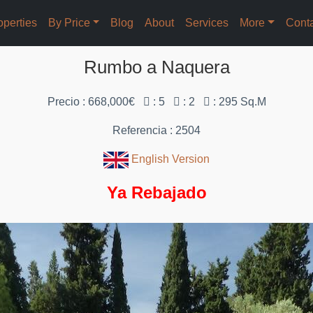
operties
By Price
Blog
About
Services
More
Cont
Rumbo a Naquera
Precio : 668,000€
: 5
: 2
: 295 Sq.M
Referencia : 2504
English Version
Ya Rebajado