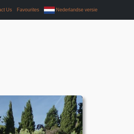
act Us
Favourites
Nederlandse versie